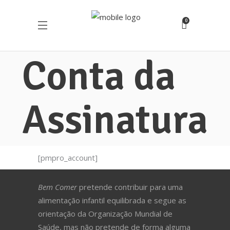
0
Conta da
Assinatura
[pmpro_account]
Bem Comer
pretende contribuir para uma
alimentação infantil equilibrada e segue as
orientação da Organização Mundial de
Saúde, mas não pretende de forma alguma