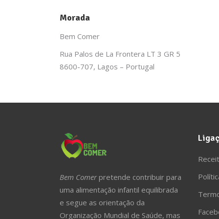
Morada
Bem Comer
Rua Palos de La Frontera LT 3 GR 5
8600-707, Lagos – Portugal
Ligaç
Receit
Políti
Bem Comer
pretende contribuir para
uma alimentação infantil equilibrada
Termo
e segue as orientação da
Faceb
Organização Mundial de Saúde, mas