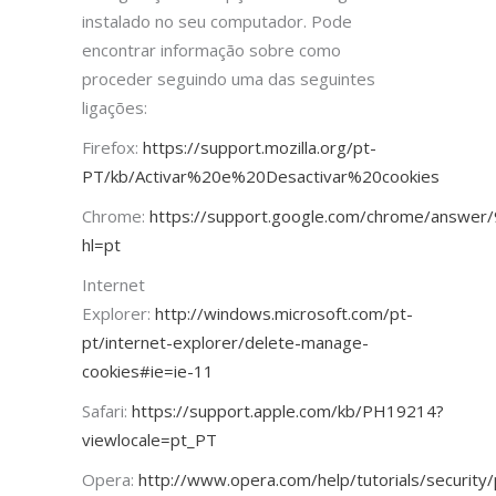
instalado no seu computador. Pode
encontrar informação sobre como
proceder seguindo uma das seguintes
ligações:
Firefox:
https://support.mozilla.org/pt-
PT/kb/Activar%20e%20Desactivar%20cookies
Chrome:
https://support.google.com/chrome/answer
hl=pt
Internet
Explorer:
http://windows.microsoft.com/pt-
pt/internet-explorer/delete-manage-
cookies#ie=ie-11
Safari:
https://support.apple.com/kb/PH19214?
viewlocale=pt_PT
Opera:
http://www.opera.com/help/tutorials/security/