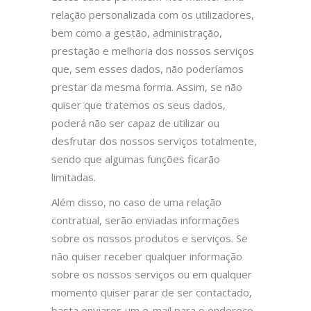
relação personalizada com os utilizadores,
bem como a gestão, administração,
prestação e melhoria dos nossos serviços
que, sem esses dados, não poderíamos
prestar da mesma forma. Assim, se não
quiser que tratemos os seus dados,
poderá não ser capaz de utilizar ou
desfrutar dos nossos serviços totalmente,
sendo que algumas funções ficarão
limitadas.
Além disso, no caso de uma relação
contratual, serão enviadas informações
sobre os nossos produtos e serviços. Se
Bem Comer
pretende contribuir para uma
não quiser receber qualquer informação
alimentação infantil equilibrada e segue as
sobre os nossos serviços ou em qualquer
orientação da Organização Mundial de
momento quiser parar de ser contactado,
Saúde, mas não pretende de forma alguma
basta enviares um e-mail para o endereço