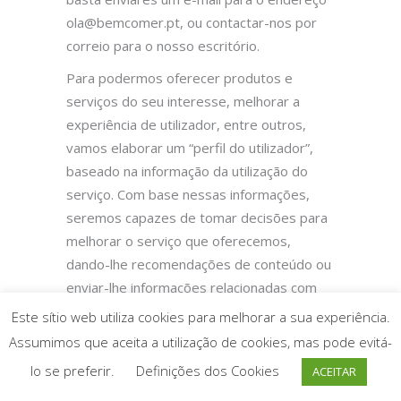
substituir o aconselhamento por parte dos
ola@bemcomer.pt, ou contactar-nos por
profissionais de saúde que seguem cada
correio para o nosso escritório.
criança.
Para podermos oferecer produtos e
serviços do seu interesse, melhorar a
Ligações Importantes
experiência de utilizador, entre outros,
vamos elaborar um “perfil do utilizador”,
Receitas Gratuitas
baseado na informação da utilização do
Política de Privacidade
serviço. Com base nessas informações,
seremos capazes de tomar decisões para
Termos e Condições
melhorar o serviço que oferecemos,
Facebook
dando-lhe recomendações de conteúdo ou
enviar-lhe informações relacionadas com
os seus interesses. Poderá impedir esse
Este sítio web utiliza cookies para melhorar a sua experiência.
tratamento automatizado na secção do teu
Assumimos que aceita a utilização de cookies, mas pode evitá-
perfil de utilizador para esse efeito.
lo se preferir.
Definições dos Cookies
ACEITAR
Os dispositivos que utiliza para se conectar